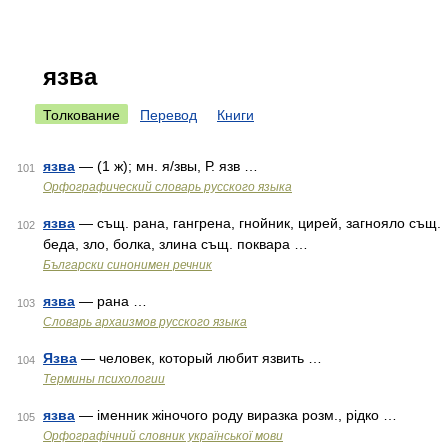
язва
Толкование
Перевод
Книги
язва
— (1 ж); мн. я/звы, Р. язв …
101
Орфографический словарь русского языка
язва
— същ. рана, гангрена, гнойник, цирей, загнояло същ.
102
беда, зло, болка, злина същ. поквара …
Български синонимен речник
язва
— рана …
103
Cловарь архаизмов русского языка
Язва
— человек, который любит язвить …
104
Термины психологии
язва
— іменник жіночого роду виразка розм., рідко …
105
Орфографічний словник української мови