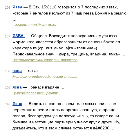
Язва
— В Отк, 15:8; 16 говорится о 7 последних язвах,
106
которые 7 ангелов изольют из 7 чаш гнева Божия на землю
…
Словарь библейских имен
ЯЗВА.
— Общесл. Восходит к несохранившемуся кзва.
107
Форма кзва является образованием от основы балто сл.
характера кз (ср. лит. диал. ajza «трещина»).
Первоначальное знач. «дыра, трещина, впадина, ямка» …
Этимологический словарь Ситникова
язва
— язв/а …
108
Морфемно-орфографический словарь
язва
— рана; изгаряне …
109
Църковнославянски речник
Язва
— Видеть во сне на своем теле язвы если вы не
110
перестанете вести столь неорганизованную, а проще
говоря, беспорядочную половую жизнь, то вскоре ваши
бывшие и настоящие партнеры узнают друг о друге. Ну,
догадайтесь, кто в этом случае останется в&#8230; …